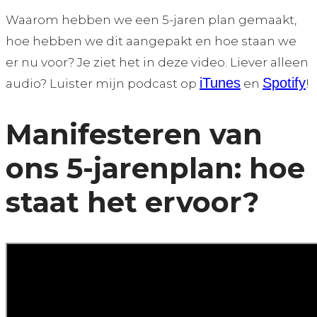
Waarom hebben we een 5-jaren plan gemaakt,
hoe hebben we dit aangepakt en hoe staan we
er nu voor? Je ziet het in deze video. Liever alleen
iTunes
Spotify
audio? Luister mijn podcast op
en
!
Manifesteren van
ons 5-jarenplan: hoe
staat het ervoor?